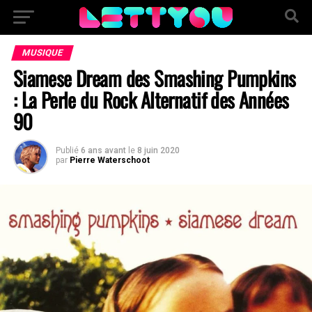
MUSIQUE
Siamese Dream des Smashing Pumpkins
: La Perle du Rock Alternatif des Années
90
Publié
6 ans avant
le
8 juin 2020
par
Pierre Waterschoot