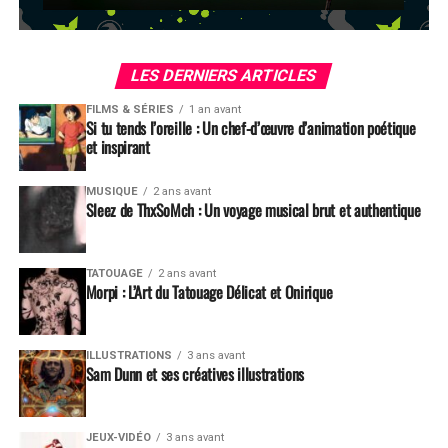
LES DERNIERS ARTICLES
FILMS & SÉRIES
1 an avant
Si tu tends l’oreille : Un chef-d’œuvre d’animation poétique
et inspirant
MUSIQUE
2 ans avant
Sleez de ThxSoMch : Un voyage musical brut et authentique
TATOUAGE
2 ans avant
Morpi : L’Art du Tatouage Délicat et Onirique
ILLUSTRATIONS
3 ans avant
Sam Dunn et ses créatives illustrations
JEUX-VIDÉO
3 ans avant