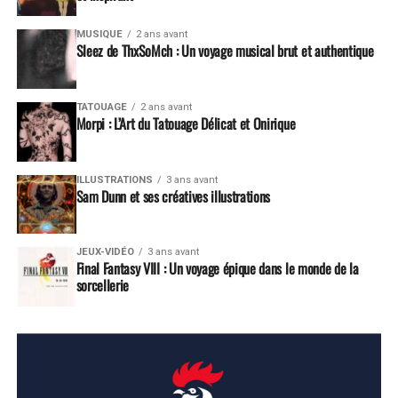
MUSIQUE
2 ans avant
Sleez de ThxSoMch : Un voyage musical brut et authentique
TATOUAGE
2 ans avant
Morpi : L’Art du Tatouage Délicat et Onirique
ILLUSTRATIONS
3 ans avant
Sam Dunn et ses créatives illustrations
JEUX-VIDÉO
3 ans avant
Final Fantasy VIII : Un voyage épique dans le monde de la
sorcellerie